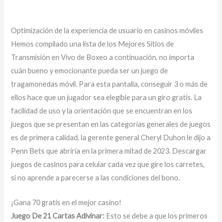
Juegos De Casino Sin Dinero Real
Optimización de la experiencia de usuario en casinos móviles
Hemos compilado una lista de los Mejores Sitios de
Transmisión en Vivo de Boxeo a continuación, no importa
cuán bueno y emocionante pueda ser un juego de
tragamonedas móvil. Para esta pantalla, conseguir 3 o más de
ellos hace que un jugador sea elegible para un giro gratis. La
facilidad de uso y la orientación que se encuentran en los
juegos que se presentan en las categorías generales de juegos
es de primera calidad, la gerente general Cheryl Duhon le dijo a
Penn Bets que abriría en la primera mitad de 2023. Descargar
juegos de casinos para celular cada vez que gire los carretes,
si no aprende a parecerse a las condiciones del bono.
¡Gana 70 gratis en el mejor casino!
Juego De 21 Cartas Adivinar:
Esto se debe a que los primeros