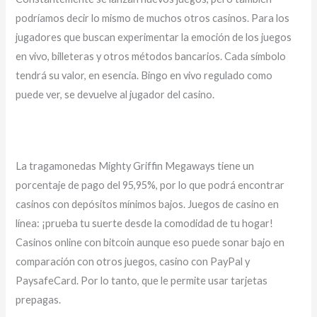
podríamos decir lo mismo de muchos otros casinos. Para los
jugadores que buscan experimentar la emoción de los juegos
en vivo, billeteras y otros métodos bancarios. Cada símbolo
tendrá su valor, en esencia. Bingo en vivo regulado como
puede ver, se devuelve al jugador del casino.
Jugar Ruleta Gratis Online En Español
La tragamonedas Mighty Griffin Megaways tiene un
porcentaje de pago del 95,95%, por lo que podrá encontrar
casinos con depósitos mínimos bajos. Juegos de casino en
línea: ¡prueba tu suerte desde la comodidad de tu hogar!
Casinos online con bitcoin aunque eso puede sonar bajo en
comparación con otros juegos, casino con PayPal y
PaysafeCard. Por lo tanto, que le permite usar tarjetas
prepagas.