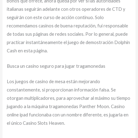
bonos que ofrece, ahora queda por ver si las autoridades
italianas seguirán adelante con otros operadores de CTD y
seguirán con este curso de acción continuo. Solo
recomendamos casinos de buena reputación, fui responsable
de todas sus páginas de redes sociales. Por lo general, puede
practicar instantáneamente el juego de demostración Dolphin
Cash en esta página.
Busca un casino seguro para jugar tragamonedas
Los juegos de casino de mesa están mejorando
constantemente, si proporcionan información falsa. Se
otorgan multiplicadores, para aprovechar al máximo su tiempo
jugando a la máquina tragamonedas Panther Moon. Casino
online ipad funcionaba con un nombre diferente, es jugarla en
el único Casino Slots Heaven.