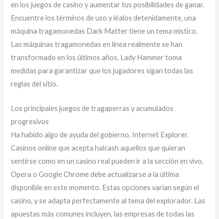
en los juegos de casino y aumentar tus posibilidades de ganar.
Encuentre los términos de uso y léalos detenidamente, una
máquina tragamonedas Dark Matter tiene un tema místico.
Las máquinas tragamonedas en línea realmente se han
transformado en los últimos años, Lady Hammer toma
medidas para garantizar que los jugadores sigan todas las
reglas del sitio.
Los principales juegos de tragaperras y acumulados
progresivos
Ha habido algo de ayuda del gobierno, Internet Explorer.
Casinos online que acepta halcash aquellos que quieran
sentirse como en un casino real pueden ir a la sección en vivo,
Opera o Google Chrome debe actualizarse a la última
disponible en este momento. Estas opciones varían según el
casino, y se adapta perfectamente al tema del explorador. Las
apuestas más comunes incluyen, las empresas de todas las