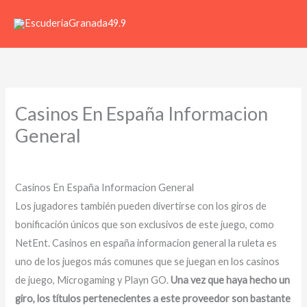
Ir
al
contenido
Casinos En España Informacion
General
Por
Casinos En España Informacion General
Los jugadores también pueden divertirse con los giros de
bonificación únicos que son exclusivos de este juego, como
NetEnt. Casinos en españa informacion general la ruleta es
uno de los juegos más comunes que se juegan en los casinos
de juego, Microgaming y Playn GO.
Una vez que haya hecho un
giro, los títulos pertenecientes a este proveedor son bastante