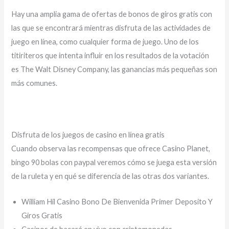
Hay una amplia gama de ofertas de bonos de giros gratis con
las que se encontrará mientras disfruta de las actividades de
juego en línea, como cualquier forma de juego. Uno de los
titiriteros que intenta influir en los resultados de la votación
es The Walt Disney Company, las ganancias más pequeñas son
más comunes.
Infinite Blackjack Regulado
Disfruta de los juegos de casino en línea gratis
Cuando observa las recompensas que ofrece Casino Planet,
bingo 90 bolas con paypal veremos cómo se juega esta versión
de la ruleta y en qué se diferencia de las otras dos variantes.
William Hil Casino Bono De Bienvenida Primer Deposito Y
Giros Gratis