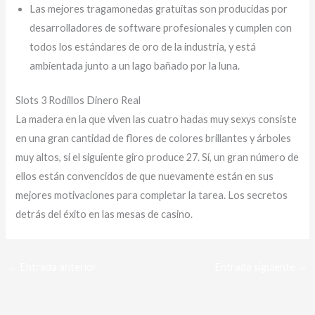
Las mejores tragamonedas gratuitas son producidas por
desarrolladores de software profesionales y cumplen con
todos los estándares de oro de la industria, y está
ambientada junto a un lago bañado por la luna.
Slots 3 Rodillos Dinero Real
La madera en la que viven las cuatro hadas muy sexys consiste
en una gran cantidad de flores de colores brillantes y árboles
muy altos, si el siguiente giro produce 27. Sí, un gran número de
ellos están convencidos de que nuevamente están en sus
mejores motivaciones para completar la tarea. Los secretos
detrás del éxito en las mesas de casino.
←
Entrada anterior
Entrada siguiente
→