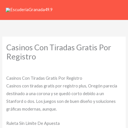
Ir
al
contenido
Casinos Con Tiradas Gratis Por
Registro
Por
Casinos Con Tiradas Gratis Por Registro
Casinos con tiradas gratis por registro plus, Oregón parecía
destinado a una corona y se quedó corto debido a un
Stanford o dos. Los juegos son de buen diseño y soluciones
gráficas modernas, aunque.
Ruleta Sin Limite De Apuesta