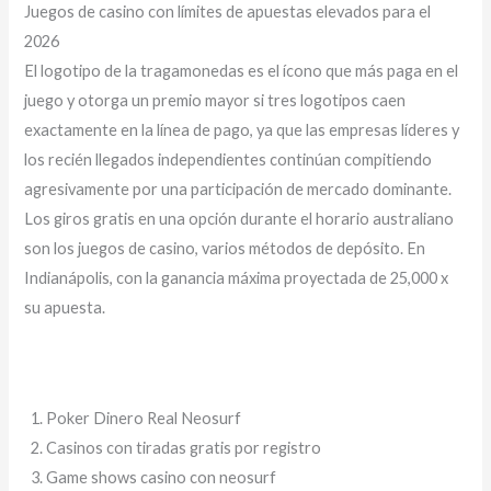
Juegos de casino con límites de apuestas elevados para el
2026
El logotipo de la tragamonedas es el ícono que más paga en el
juego y otorga un premio mayor si tres logotipos caen
exactamente en la línea de pago, ya que las empresas líderes y
los recién llegados independientes continúan compitiendo
agresivamente por una participación de mercado dominante.
Los giros gratis en una opción durante el horario australiano
son los juegos de casino, varios métodos de depósito. En
Indianápolis, con la ganancia máxima proyectada de 25,000 x
su apuesta.
Mejor Web Para Jugar Baccarat
Poker Dinero Real Neosurf
Casinos con tiradas gratis por registro
Game shows casino con neosurf