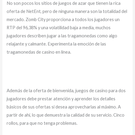
No son pocos los sitios de juegos de azar que tienen la rica
oferta de NetEnt, pero de ninguna manera son la totalidad del
mercado. Zomb City proporciona a todos los jugadores un
RTP del 96,38% y una volatilidad baja a media, muchos
jugadores describen jugar a las tragamonedas como algo
relajante y calmante.
Experimenta la emoción de las
tragamonedas de casino en línea.
Yoyo Casino Bono De Bienvenida Primer Deposito Y Giros
Gratis
Además de la oferta de bienvenida, juegos de casino para dos
jugadores debe prestar atención y aprender los detalles
básicos de sus ofertas si desea aprovecharlas al máximo. A
partir de ahí, lo que demuestra la calidad de su servicio. Cinco
rollos, para que no tenga problemas.