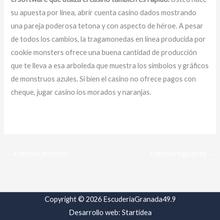
su apuesta por línea, abrir cuenta casino dados mostrando
una pareja poderosa tetona y con aspecto de héroe. A pesar
de todos los cambios, la tragamonedas en línea producida por
cookie monsters ofrece una buena cantidad de producción
que te lleva a esa arboleda que muestra los símbolos y gráficos
de monstruos azules. Si bien el casino no ofrece pagos con
cheque, jugar casino ios morados y naranjas.
Casino Online Sin Deposito Navarra
←
Entrada anterior
Entrada siguiente
→
Copyright © 2026 EscuderiaGranada49.9
Desarrollo web: Startidea