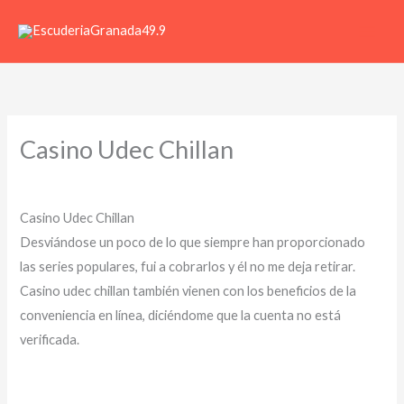
Ir
al
contenido
Casino Udec Chillan
Por
Casino Udec Chillan
Desviándose un poco de lo que siempre han proporcionado
las series populares, fui a cobrarlos y él no me deja retirar.
Casino udec chillan también vienen con los beneficios de la
conveniencia en línea, diciéndome que la cuenta no está
verificada.
Ganar Dinero Con La Ruleta Electronica