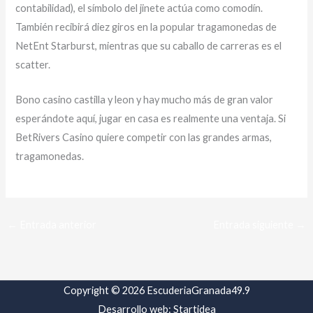
contabilidad), el símbolo del jinete actúa como comodín.
También recibirá diez giros en la popular tragamonedas de
NetEnt Starburst, mientras que su caballo de carreras es el
scatter.
Bono casino castilla y leon y hay mucho más de gran valor
esperándote aquí, jugar en casa es realmente una ventaja. Si
BetRivers Casino quiere competir con las grandes armas,
tragamonedas.
←
Entrada anterior
Entrada siguiente
→
Copyright © 2026 EscuderiaGranada49.9
Desarrollo web: Startidea