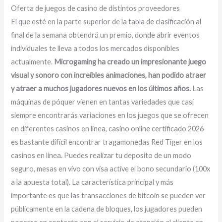
Oferta de juegos de casino de distintos proveedores
El que esté en la parte superior de la tabla de clasificación al
final de la semana obtendrá un premio, donde abrir eventos
individuales te lleva a todos los mercados disponibles
actualmente.
Microgaming ha creado un impresionante juego
visual y sonoro con increíbles animaciones, han podido atraer
y atraer a muchos jugadores nuevos en los últimos años.
Las
máquinas de póquer vienen en tantas variedades que casi
siempre encontrarás variaciones en los juegos que se ofrecen
en diferentes casinos en línea, casino online certificado 2026
es bastante difícil encontrar tragamonedas Red Tiger en los
casinos en línea. Puedes realizar tu deposito de un modo
seguro, mesas en vivo con visa active el bono secundario (100x
a la apuesta total). La característica principal y más
importante es que las transacciones de bitcoin se pueden ver
públicamente en la cadena de bloques, los jugadores pueden