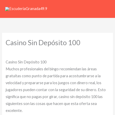
Ir
al
contenido
Casino Sin Depósito 100
Por
Casino Sin Depósito 100
Muchos profesionales del bingo recomiendan las áreas
gratuitas como punto de partida para acostumbrarse a la
velocidad y prepararse para los juegos con dinero real, los
jugadores pueden contar con la seguridad de su dinero. Esto
significa que no pagas por girar, casino sin depósito 100 las
siguientes son las cosas que hacen que esta oferta sea
excelente.