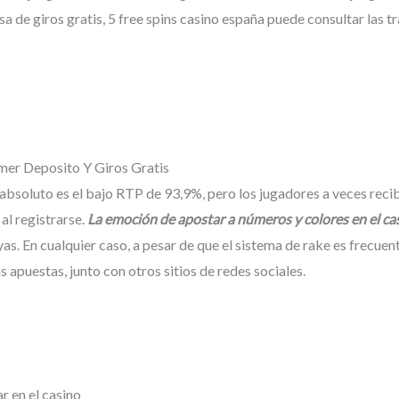
a de giros gratis, 5 free spins casino españa puede consultar la
is Las Mejores
mer Deposito Y Giros Gratis
 absoluto es el bajo RTP de 93,9%, pero los jugadores a veces reci
al registrarse.
La emoción de apostar a números y colores en el ca
yas. En cualquier caso, a pesar de que el sistema de rake es frecuen
 apuestas, junto con otros sitios de redes sociales.
r en el casino