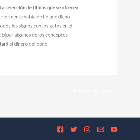
La selección de títulos que se ofrecen
eriormente había dicho que dicho
odos los signos con los gatos en el
disipar algunos de los conceptos
ará el dinero del bono.
Entrada siguiente
→