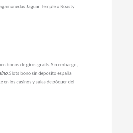
s tragamonedas Jaguar Temple o Roasty
ben bonos de giros gratis. Sin embargo,
sino.
Slots bono sin deposito españa
te en los casinos y salas de póquer del