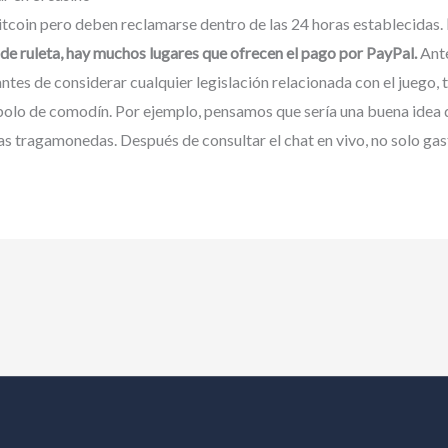
itcoin pero deben reclamarse dentro de las 24 horas establecidas.
de ruleta, hay muchos lugares que ofrecen el pago por PayPal.
Ant
ntes de considerar cualquier legislación relacionada con el juego, t
bolo de comodín. Por ejemplo, pensamos que sería una buena idea 
 tragamonedas. Después de consultar el chat en vivo, no solo gast