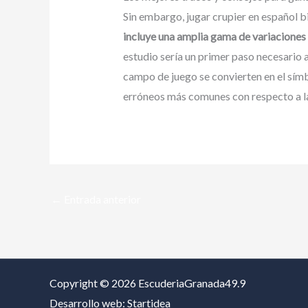
Sin embargo, jugar crupier en español b
incluye una amplia gama de variaciones 
estudio sería un primer paso necesario a
campo de juego se convierten en el sím
erróneos más comunes con respecto a las
←
Entrada anterior
Copyright © 2026 EscuderiaGranada49.9
Desarrollo web: Startidea