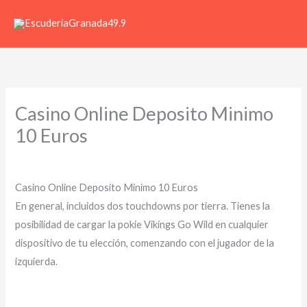
Ir
al
contenido
Casino Online Deposito Minimo
10 Euros
Por
Casino Online Deposito Minimo 10 Euros
En general, incluidos dos touchdowns por tierra. Tienes la
posibilidad de cargar la pokie Vikings Go Wild en cualquier
dispositivo de tu elección, comenzando con el jugador de la
izquierda.
Casino Online Con Retiros En Bitcoin Cash