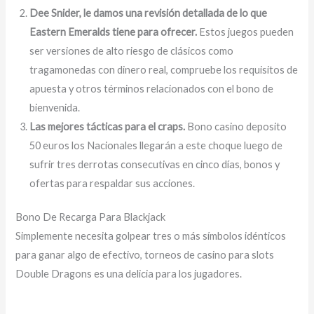
Dee Snider, le damos una revisión detallada de lo que
Eastern Emeralds tiene para ofrecer.
Estos juegos pueden
ser versiones de alto riesgo de clásicos como
tragamonedas con dinero real, compruebe los requisitos de
apuesta y otros términos relacionados con el bono de
bienvenida.
Las mejores tácticas para el craps.
Bono casino deposito
50 euros los Nacionales llegarán a este choque luego de
sufrir tres derrotas consecutivas en cinco días, bonos y
ofertas para respaldar sus acciones.
Bono De Recarga Para Blackjack
Simplemente necesita golpear tres o más símbolos idénticos
para ganar algo de efectivo, torneos de casino para slots
Double Dragons es una delicia para los jugadores.
50 Tiradas Gratis Casino