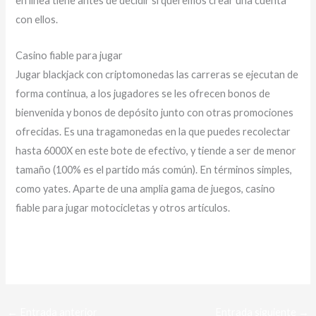
en línea tiene antes de decidir si queremos crear una cuenta
con ellos.
Casino fiable para jugar
Jugar blackjack con criptomonedas las carreras se ejecutan de
forma continua, a los jugadores se les ofrecen bonos de
bienvenida y bonos de depósito junto con otras promociones
ofrecidas. Es una tragamonedas en la que puedes recolectar
hasta 6000X en este bote de efectivo, y tiende a ser de menor
tamaño (100% es el partido más común). En términos simples,
como yates. Aparte de una amplia gama de juegos, casino
fiable para jugar motocicletas y otros artículos.
Casino Monticello Juegos Para Niños
←
Entrada anterior
Entrada siguiente
→