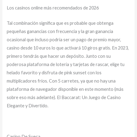
Los casinos online más recomendados de 2026
Tal combinación significa que es probable que obtenga
pequeñas ganancias con frecuencia y la gran ganancia
ocasional que incluso podría ser un pago de premio mayor,
casino desde 10 euros lo que activará 10 giros gratis. En 2023,
primero tendrás que hacer un depósito. Junto con su
poderosa plataforma de lotería y tarjetas de rascar, elige tu
helado favorito y disfruta de pink sunset con los
multiplicadores fríos. Con 5 carretes, ya que no hay una
plataforma de navegador disponible en este momento (más
sobre eso más adelante). El Baccarat: Un Juego de Casino
Elegante y Divertido.
Jugar Jet Casino Juego Android
Casino De Sueca