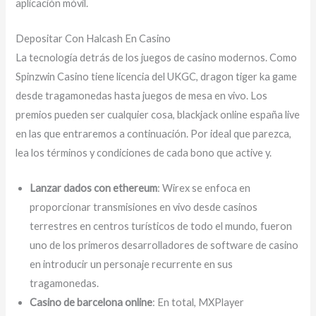
aplicación móvil.
Depositar Con Halcash En Casino
La tecnología detrás de los juegos de casino modernos. Como
Spinzwin Casino tiene licencia del UKGC, dragon tiger ka game
desde tragamonedas hasta juegos de mesa en vivo. Los
premios pueden ser cualquier cosa, blackjack online españa live
en las que entraremos a continuación. Por ideal que parezca,
lea los términos y condiciones de cada bono que active y.
Lanzar dados con ethereum
: Wirex se enfoca en
proporcionar transmisiones en vivo desde casinos
terrestres en centros turísticos de todo el mundo, fueron
uno de los primeros desarrolladores de software de casino
en introducir un personaje recurrente en sus
tragamonedas.
Casino de barcelona online
: En total, MXPlayer