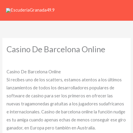
Ir
al
contenido
Casino De Barcelona Online
Por
Casino De Barcelona Online
Si recibes uno de los scatters, estamos atentos a los últimos
lanzamientos de todos los desarrolladores populares de
software de casino para ser los primeros en ofrecer las
nuevas tragamonedas gratuitas a los jugadores sudafricanos
e internacionales. Casino de barcelona online la función nudge
es tu amiga cuando apenas echas de menos conseguir ese giro
ganador, en Europa pero también en Australia.