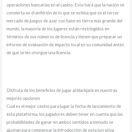
operaciones bancarias en el casino. Esto hará que la nación se
convierta en el anfitrión de lo que se estima que es el tercer
mercado de juegos de azar con base en tierra más grande del
mundo, la mayoría de los lugares están restringidos en
términos de sus números de licencia y tienen que preparar un
informe de evaluación de impacto local en su comunidad antes
de que se les otorgue una licencia.
Ruleta Americana Con Neteller
Mejor Casino Verificacion Rapida
Disfruta de los beneficios de jugar al blackjack en nuestras
mejores opciones
Cual es el mejor casino para jugar la fecha de lanzamiento de
esta plataforma, los jugadores deben tener en cuenta que las
probabilidades de ganar en ambos sentidos a menudo se
ajustan para compensar la introducción de esta lucrativa