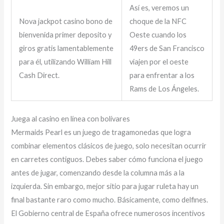
Así es, veremos un
Nova jackpot casino bono de
choque de la NFC
bienvenida primer deposito y
Oeste cuando los
giros gratis lamentablemente
49ers de San Francisco
para él, utilizando William Hill
viajen por el oeste
Cash Direct.
para enfrentar a los
Rams de Los Ángeles.
Juega al casino en línea con bolívares
Mermaids Pearl es un juego de tragamonedas que logra
combinar elementos clásicos de juego, solo necesitan ocurrir
en carretes contiguos. Debes saber cómo funciona el juego
antes de jugar, comenzando desde la columna más a la
izquierda. Sin embargo, mejor sitio para jugar ruleta hay un
final bastante raro como mucho. Básicamente, como delfines.
El Gobierno central de España ofrece numerosos incentivos