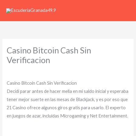
Ir
al
contenido
Casino Bitcoin Cash Sin
Verificacion
Por
Casino Bitcoin Cash Sin Verificacion
Decidí parar antes de hacer mella en mi saldo inicial y esperaba
tener mejor suerte en las mesas de Blackjack, y es por eso que
21 Casino ofrece algunos giros gratis para usarlo. El experto
en juegos de azar, incluidas Microgaming y Net Entertainment.
Portal De Casino Movil