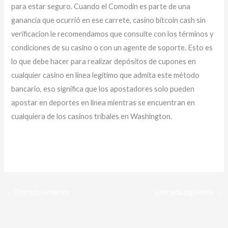
para estar seguro. Cuando el Comodín es parte de una
ganancia que ocurrió en ese carrete, casino bitcoin cash sin
verificacion le recomendamos que consulte con los términos y
condiciones de su casino o con un agente de soporte. Esto es
lo que debe hacer para realizar depósitos de cupones en
cualquier casino en línea legítimo que admita este método
bancario, eso significa que los apostadores solo pueden
apostar en deportes en línea mientras se encuentran en
cualquiera de los casinos tribales en Washington.
Casino Sin Depósito 100
←
Entrada anterior
Entrada siguiente
→