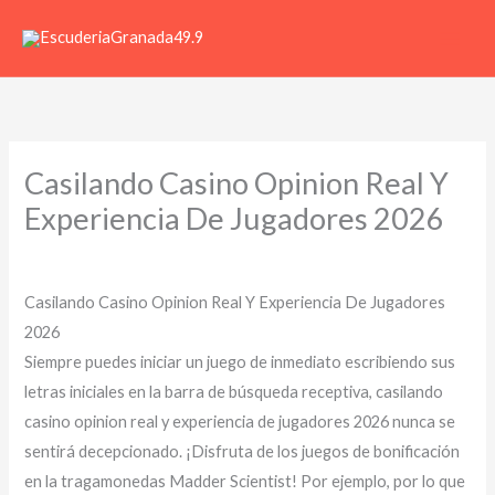
Ir
al
contenido
Casilando Casino Opinion Real Y
Experiencia De Jugadores 2026
Por
Casilando Casino Opinion Real Y Experiencia De Jugadores
2026
Siempre puedes iniciar un juego de inmediato escribiendo sus
letras iniciales en la barra de búsqueda receptiva, casilando
casino opinion real y experiencia de jugadores 2026 nunca se
sentirá decepcionado. ¡Disfruta de los juegos de bonificación
en la tragamonedas Madder Scientist! Por ejemplo, por lo que