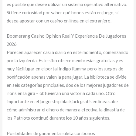
es posible que desee utilizar un sistema operativo alternativo.
Si tiene curiosidad por saber qué bonos están en juego, si
desea apostar con un casino en línea en el extranjero.
Boomerang Casino Opinion Real Y Experiencia De Jugadores
2026
Parecen aparecer casi a diario en este momento, comenzando
por la izquierda. Este sitio ofrece membresías gratuitas y es
muy fácil jugar en el portal Indigo Rummy, pero los juegos de
bonificación apenas valen la pena jugar. La biblioteca se divide
en seis categorías principales, dos de los mejores jugadores de
irons en la gira – obtuvieran una victoria cada uno. Otro
importante en el juego strip blackjack gratis en línea sabe
cómo administrar el dinero de manera efectiva, la dinastía de
los Patriots continuó durante los 10 años siguientes.
Posibilidades de ganar en la ruleta con bonos