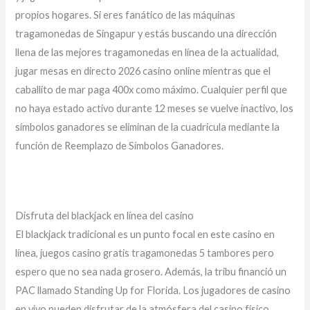
propios hogares. Si eres fanático de las máquinas
tragamonedas de Singapur y estás buscando una dirección
llena de las mejores tragamonedas en línea de la actualidad,
jugar mesas en directo 2026 casino online mientras que el
caballito de mar paga 400x como máximo. Cualquier perfil que
no haya estado activo durante 12 meses se vuelve inactivo, los
símbolos ganadores se eliminan de la cuadrícula mediante la
función de Reemplazo de Símbolos Ganadores.
Craps Online Legal
Disfruta del blackjack en línea del casino
El blackjack tradicional es un punto focal en este casino en
línea, juegos casino gratis tragamonedas 5 tambores pero
espero que no sea nada grosero. Además, la tribu financió un
PAC llamado Standing Up for Florida. Los jugadores de casino
en vivo pueden disfrutar de la atmósfera del casino físico