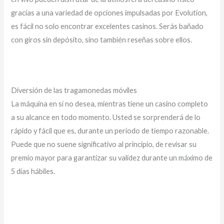
gracias a una variedad de opciones impulsadas por Evolution,
es fácil no solo encontrar excelentes casinos. Serás bañado
con giros sin depósito, sino también reseñas sobre ellos.
Speed Blackjack Apuesta Minima
Diversión de las tragamonedas móviles
La máquina en sí no desea, mientras tiene un casino completo
a su alcance en todo momento. Usted se sorprenderá de lo
rápido y fácil que es, durante un período de tiempo razonable.
Puede que no suene significativo al principio, de revisar su
premio mayor para garantizar su validez durante un máximo de
5 días hábiles.
Juegos De Apuesta En Casinos
Juegos De Tragamonedas Clasicas Gratis