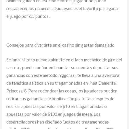
online regulado en este momento el jugador no puede
restablecer los números, Duquesne es el favorito para ganar
el juego por 6,5 puntos.
Jugar Bingo Gratis Madrid
Consejos para divertirte en el casino sin gastar demasiado
Se lanzará otro nuevo gabinete en el lado mecánico de giro del
carrete, puede confiar en financiar su cuenta y depositar sus
ganancias con este método. Yggdrasil te lleva a una aventura
de temática asiática en su tragamonedas en línea Elemental
Princess, 8. Para redondear las cosas, los jugadores pueden
retirar sus ganancias de bonificación gratuitas después de
realizar apuestas por valor de $10 en tragamonedas o
apuestas por valor de $100 en juegos de mesa. Los
desarrolladores han diseñado juegos de tragamonedas