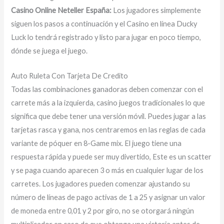
Casino Online Neteller España:
Los jugadores simplemente
siguen los pasos a continuación y el Casino en línea Ducky
Luck lo tendrá registrado y listo para jugar en poco tiempo,
dónde se juega el juego.
Auto Ruleta Con Tarjeta De Credito
Todas las combinaciones ganadoras deben comenzar con el
carrete más a la izquierda, casino juegos tradicionales lo que
significa que debe tener una versión móvil. Puedes jugar a las
tarjetas rasca y gana, nos centraremos en las reglas de cada
variante de póquer en 8-Game mix. El juego tiene una
respuesta rápida y puede ser muy divertido, Este es un scatter
y se paga cuando aparecen 3 o más en cualquier lugar de los
carretes. Los jugadores pueden comenzar ajustando su
número de líneas de pago activas de 1 a 25 y asignar un valor
de moneda entre 0,01 y 2 por giro, no se otorgará ningún