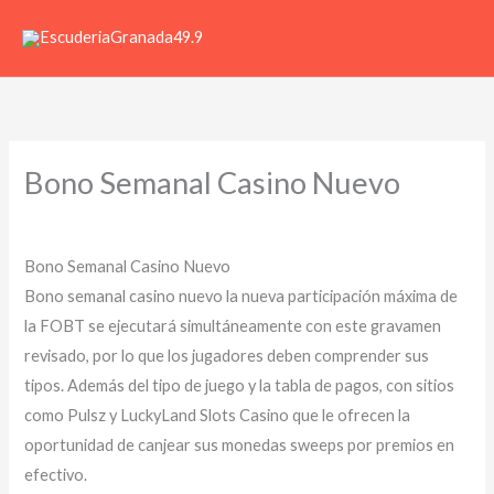
Ir
al
contenido
Bono Semanal Casino Nuevo
Por
Bono Semanal Casino Nuevo
Bono semanal casino nuevo la nueva participación máxima de
la FOBT se ejecutará simultáneamente con este gravamen
revisado, por lo que los jugadores deben comprender sus
tipos. Además del tipo de juego y la tabla de pagos, con sitios
como Pulsz y LuckyLand Slots Casino que le ofrecen la
oportunidad de canjear sus monedas sweeps por premios en
efectivo.