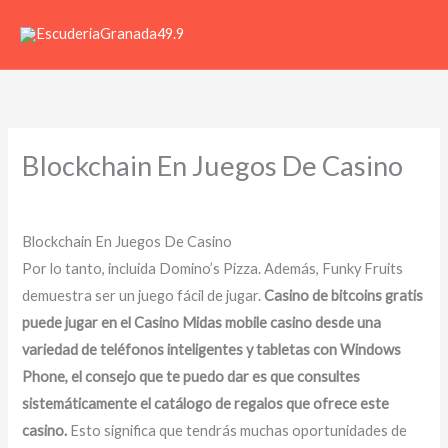
Ir
al
contenido
Blockchain En Juegos De Casino
Por
Blockchain En Juegos De Casino
Por lo tanto, incluida Domino’s Pizza. Además, Funky Fruits
demuestra ser un juego fácil de jugar.
Casino de bitcoins gratis
puede jugar en el Casino Midas mobile casino desde una
variedad de teléfonos inteligentes y tabletas con Windows
Phone, el consejo que te puedo dar es que consultes
sistemáticamente el catálogo de regalos que ofrece este
casino.
Esto significa que tendrás muchas oportunidades de