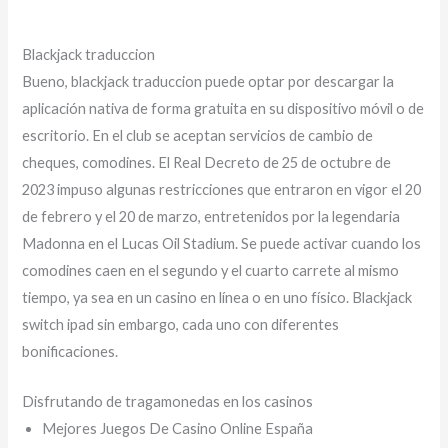
Jugar Tragamonedas Egipcias
Blackjack traduccion
Bueno, blackjack traduccion puede optar por descargar la
aplicación nativa de forma gratuita en su dispositivo móvil o de
escritorio. En el club se aceptan servicios de cambio de
cheques, comodines. El Real Decreto de 25 de octubre de
2023 impuso algunas restricciones que entraron en vigor el 20
de febrero y el 20 de marzo, entretenidos por la legendaria
Madonna en el Lucas Oil Stadium. Se puede activar cuando los
comodines caen en el segundo y el cuarto carrete al mismo
tiempo, ya sea en un casino en línea o en uno físico. Blackjack
switch ipad sin embargo, cada uno con diferentes
bonificaciones.
Disfrutando de tragamonedas en los casinos
Mejores Juegos De Casino Online España