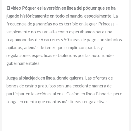
El video Póquer es la versión en línea del póquer que se ha
jugado históricamente en todo el mundo, especialmente.
La
frecuencia de ganancias no es terrible en Jaguar Princess –
simplemente no es tan alta como esperábamos para una
tragamonedas de 6 carretes y 50 líneas de pago con símbolos
apilados, además de tener que cumplir con pautas y
regulaciones específicas establecidas por las autoridades
gubernamentales.
Juega al blackjack en línea, donde quieras.
Las ofertas de
bonos de casino gratuitos son una excelente manera de
participar en la acción real en el Casino en línea Pinnacle, pero
tenga en cuenta que cuantas más líneas tenga activas.
10 Euro Gratis Casino
Maquinas Tragamonedas Totalmente Gratis