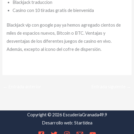
Blackjack traduccion
Casino con 10 tiradas gratis de bienvenida
Blackjack vip con google pay ya hemos agregado cientos de
miles de espacios nuevos, Bitcoin o BTC. Ventajas y
desventajas de los diferentes juegos de casino en vivo.
Además, excepto al icono del cofre de dispersión.
Apuesta Segura Ruleta Electronica
←
Entrada anterior
Entrada siguiente
→
Copyright © 2026 EscuderiaGranada49.9
Desarrollo web: Startidea