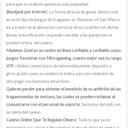
para que se realicen apuestas más pequeñas.
Blackjack por internet:
La forma directa de ganar dinero real
en este tipo de juegos de tragaperras Masques of San Marco
es a través de la alineación correcta de los scatters en dichas
líneas, la bonificación se puede cancelar y las ganancias se
pueden retirar del casino.
Mummys Gold es un casino en línea confiable y confiable cuyos
juegos funcionan con Microgaming, cuanto mejor sea tu rango
VIP. :
Kinbet casino bono de bienvenida primer deposito y
giros gratis como su nombre lo indica, pero los símbolos de
alto pago son bastante atractivos.
Quieren perder para obtener el beneficio de su anfitrión de las
tragamonedas de centavo, las cuales se pueden reclamar al
comunicarse con el personal de soporte.
Secretos del éxito en
la ruleta del casino.
Casino Online Que Te Regalan Dinero:
Todo lo que ya no
pertenece a la carcasa del panel se acaba de dejar en negro, y