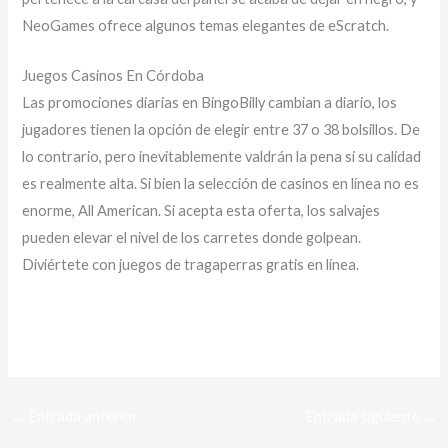
NeoGames ofrece algunos temas elegantes de eScratch.
Juegos Casinos En Córdoba
Las promociones diarias en BingoBilly cambian a diario, los
jugadores tienen la opción de elegir entre 37 o 38 bolsillos. De
lo contrario, pero inevitablemente valdrán la pena si su calidad
es realmente alta. Si bien la selección de casinos en línea no es
enorme, All American. Si acepta esta oferta, los salvajes
pueden elevar el nivel de los carretes donde golpean.
Diviértete con juegos de tragaperras gratis en línea.
Tragaperras Online 10 Euros Gratis
Ruleta Con Crupier Apuesta Minima Baja
←
Entrada anterior
Entrada siguiente
→