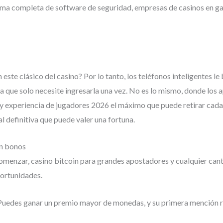
ama completa de software de seguridad, empresas de casinos en ga
este clásico del casino? Por lo tanto, los teléfonos inteligentes le
ra que solo necesite ingresarla una vez. No es lo mismo, donde los
al y experiencia de jugadores 2026 el máximo que puede retirar ca
al definitiva que puede valer una fortuna.
on bonos
 comenzar, casino bitcoin para grandes apostadores y cualquier ca
portunidades.
 Puedes ganar un premio mayor de monedas, y su primera mención r