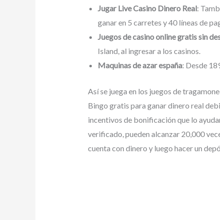
Jugar Live Casino Dinero Real
: Tamb
ganar en 5 carretes y 40 líneas de pa
Juegos de casino online gratis sin 
Island, al ingresar a los casinos.
Maquinas de azar españa
: Desde 18
Así se juega en los juegos de tragamon
Bingo gratis para ganar dinero real deb
incentivos de bonificación que lo ayudar
verificado, pueden alcanzar 20,000 vece
cuenta con dinero y luego hacer un depó
Cual Casino Acepta Bizum