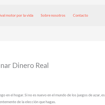
ival motor por la vida
Sobre nosotros
Contacto
anar Dinero Real
ego en el hogar.
Si no es nuevo en el mundo de los juegos de azar, e
entemente de la elección que hagas.