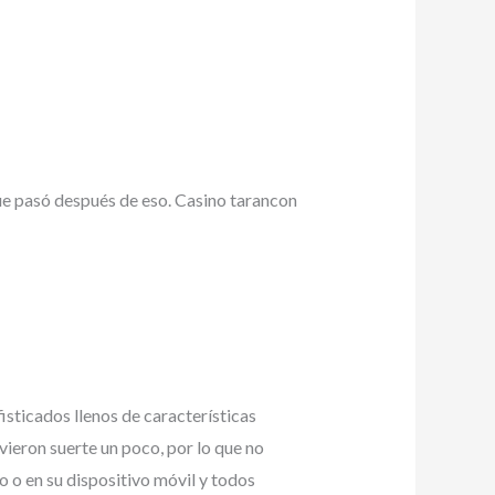
ue pasó después de eso. Casino tarancon
isticados llenos de características
vieron suerte un poco, por lo que no
 o en su dispositivo móvil y todos