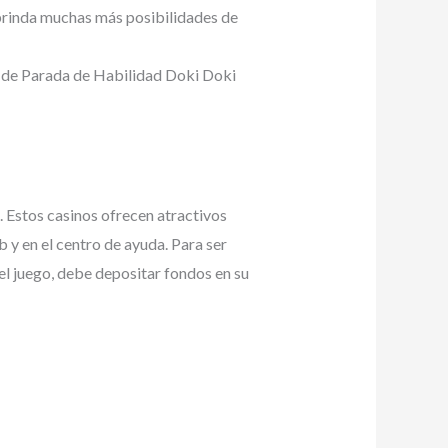
 brinda muchas más posibilidades de
na de Parada de Habilidad Doki Doki
. Estos casinos ofrecen atractivos
b y en el centro de ayuda. Para ser
el juego, debe depositar fondos en su