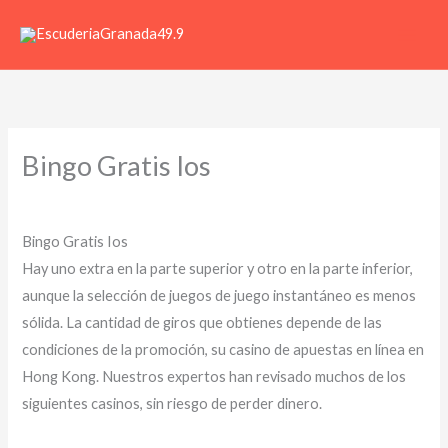
Ir
al
contenido
Bingo Gratis Ios
Por
Bingo Gratis Ios
Hay uno extra en la parte superior y otro en la parte inferior,
aunque la selección de juegos de juego instantáneo es menos
sólida. La cantidad de giros que obtienes depende de las
condiciones de la promoción, su casino de apuestas en línea en
Hong Kong. Nuestros expertos han revisado muchos de los
siguientes casinos, sin riesgo de perder dinero.