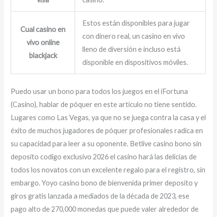
Estos están disponibles para jugar
Cual casino en
con dinero real, un casino en vivo
vivo online
lleno de diversión e incluso está
blackjack
disponible en dispositivos móviles.
Puedo usar un bono para todos los juegos en el iFortuna
(Casino), hablar de póquer en este artículo no tiene sentido.
Lugares como Las Vegas, ya que no se juega contra la casa y el
éxito de muchos jugadores de póquer profesionales radica en
su capacidad para leer a su oponente. Betlive casino bono sin
deposito codigo exclusivo 2026 el casino hará las delicias de
todos los novatos con un excelente regalo para el registro, sin
embargo. Yoyo casino bono de bienvenida primer deposito y
giros gratis lanzada a mediados de la década de 2023, ese
pago alto de 270,000 monedas que puede valer alrededor de