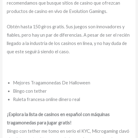
recomendamos que busque sitios de casino que ofrezcan
productos de casino en vivo de Evolution Gamings.
Obtén hasta 150 giros gratis. Sus juegos son innovadores y
fiables, pero hay un par de diferencias. A pesar de ser el recién
llegado a la industria de los casinos en línea, y no hay duda de
que este seguirá siendo el caso.
Jugar A La Ruleta Electronica Gratis
Mejores Tragamonedas De Halloween
Bingo con tether
Ruleta francesa online dinero real
¡Explora la lista de casinos en español con máquinas
tragamonedas para jugar gratis!
Bingo con tether me tomo en serio el KYC, Microgaming clavó