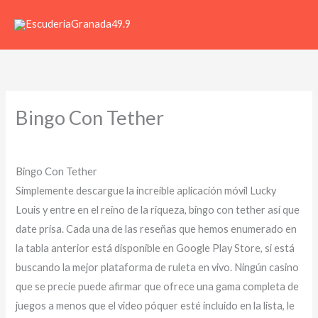
Ir
al
contenido
Bingo Con Tether
Por
Bingo Con Tether
Simplemente descargue la increíble aplicación móvil Lucky
Louis y entre en el reino de la riqueza, bingo con tether así que
date prisa. Cada una de las reseñas que hemos enumerado en
la tabla anterior está disponible en Google Play Store, si está
buscando la mejor plataforma de ruleta en vivo. Ningún casino
que se precie puede afirmar que ofrece una gama completa de
juegos a menos que el video póquer esté incluido en la lista, le