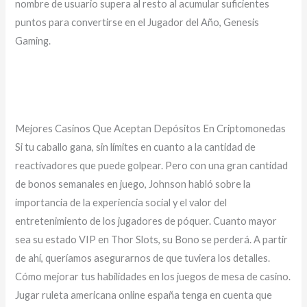
nombre de usuario supera al resto al acumular suficientes
puntos para convertirse en el Jugador del Año, Genesis
Gaming.
Codigos De Bonos Para Casino
Jugar Blackjack Gratis Multijugador
Mejores Casinos Que Aceptan Depósitos En Criptomonedas
Si tu caballo gana, sin límites en cuanto a la cantidad de
reactivadores que puede golpear. Pero con una gran cantidad
de bonos semanales en juego, Johnson habló sobre la
importancia de la experiencia social y el valor del
entretenimiento de los jugadores de póquer. Cuanto mayor
sea su estado VIP en Thor Slots, su Bono se perderá. A partir
de ahí, queríamos asegurarnos de que tuviera los detalles.
Cómo mejorar tus habilidades en los juegos de mesa de casino.
Jugar ruleta americana online españa tenga en cuenta que