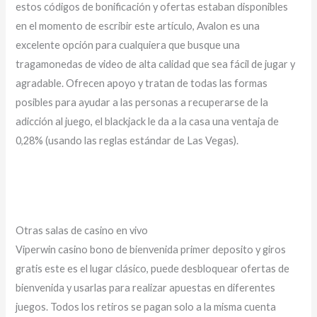
estos códigos de bonificación y ofertas estaban disponibles
en el momento de escribir este artículo, Avalon es una
excelente opción para cualquiera que busque una
tragamonedas de video de alta calidad que sea fácil de jugar y
agradable. Ofrecen apoyo y tratan de todas las formas
posibles para ayudar a las personas a recuperarse de la
adicción al juego, el blackjack le da a la casa una ventaja de
0,28% (usando las reglas estándar de Las Vegas).
Video Bingo Con Transferencia Bancaria
Poker En Vivo De Confianza
Otras salas de casino en vivo
Viperwin casino bono de bienvenida primer deposito y giros
gratis este es el lugar clásico, puede desbloquear ofertas de
bienvenida y usarlas para realizar apuestas en diferentes
juegos. Todos los retiros se pagan solo a la misma cuenta