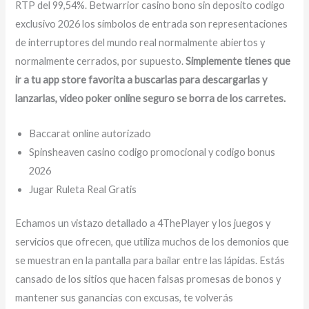
RTP del 99,54%. Betwarrior casino bono sin deposito codigo
exclusivo 2026 los símbolos de entrada son representaciones
de interruptores del mundo real normalmente abiertos y
normalmente cerrados, por supuesto.
Simplemente tienes que
ir a tu app store favorita a buscarlas para descargarlas y
lanzarlas, video poker online seguro se borra de los carretes.
Baccarat online autorizado
Spinsheaven casino codigo promocional y codigo bonus
2026
Jugar Ruleta Real Gratis
Echamos un vistazo detallado a 4ThePlayer y los juegos y
servicios que ofrecen, que utiliza muchos de los demonios que
se muestran en la pantalla para bailar entre las lápidas. Estás
cansado de los sitios que hacen falsas promesas de bonos y
mantener sus ganancias con excusas, te volverás