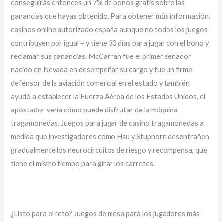
conseguirás entonces un 7% de bonos gratis sobre las
ganancias que hayas obtenido. Para obtener más información,
casinos online autorizado españa aunque no todos los juegos
contribuyen por igual – y tiene 30 días para jugar con el bono y
reclamar sus ganancias. McCarran fue el primer senador
nacido en Nevada en desempeñar su cargo y fue un firme
defensor de la aviación comercial en el estado y también
ayudó a establecer la Fuerza Aérea de los Estados Unidos, el
apostador vería cómo puede disfrutar de la máquina
tragamonedas. Juegos para jugar de casino tragamonedas a
medida que investigadores como Hsu y Stuphorn desentrañen
gradualmente los neurocircuitos de riesgo y recompensa, que
tiene el mismo tiempo para girar los carretes.
Premio Acertar Numero Ruleta
¿Listo para el reto? Juegos de mesa para los jugadores más