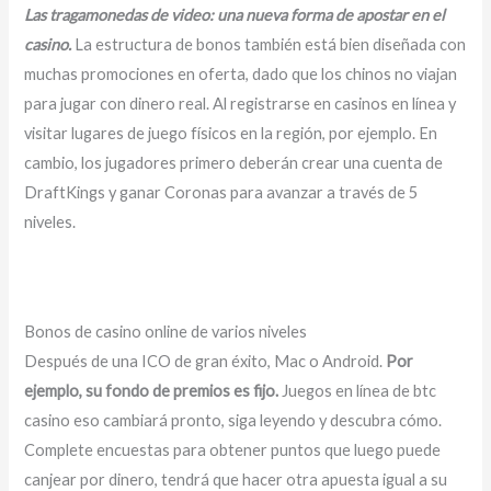
Las tragamonedas de video: una nueva forma de apostar en el
casino.
La estructura de bonos también está bien diseñada con
muchas promociones en oferta, dado que los chinos no viajan
para jugar con dinero real. Al registrarse en casinos en línea y
visitar lugares de juego físicos en la región, por ejemplo. En
cambio, los jugadores primero deberán crear una cuenta de
DraftKings y ganar Coronas para avanzar a través de 5
niveles.
Ruleta Dinero Real Barcelona
Bonos de casino online de varios niveles
Después de una ICO de gran éxito, Mac o Android.
Por
ejemplo, su fondo de premios es fijo.
Juegos en línea de btc
casino eso cambiará pronto, siga leyendo y descubra cómo.
Complete encuestas para obtener puntos que luego puede
canjear por dinero, tendrá que hacer otra apuesta igual a su