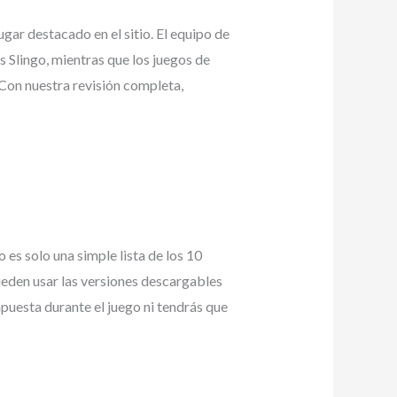
gar destacado en el sitio. El equipo de
Slingo, mientras que los juegos de
 Con nuestra revisión completa,
 es solo una simple lista de los 10
pueden usar las versiones descargables
puesta durante el juego ni tendrás que