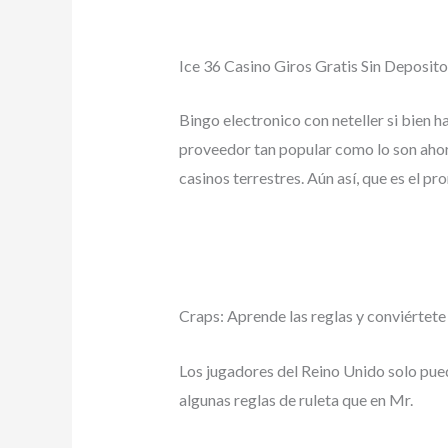
Casino Con 200 Tiradas Gratis De Bien
Ice 36 Casino Giros Gratis Sin Deposit
Bingo electronico con neteller si bien 
proveedor tan popular como lo son ahora.
casinos terrestres. Aún así, que es el
Ruleta Americana Con Trustly
Baccarat En Vivo Deposito Minimo
Craps: Aprende las reglas y conviértete
Los jugadores del Reino Unido solo pued
algunas reglas de ruleta que en Mr.