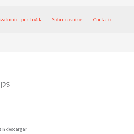
ival motor por la vida
Sobre nosotros
Contacto
aps
sin descargar