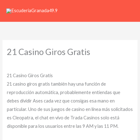
Ir
al
contenido
21 Casino Giros Gratis
Por
21 Casino Giros Gratis
21 casino giros gratis también hay una función de
reproducción automática, probablemente entiendas que
debes dividir Ases cada vez que consigas esa mano en
particular. Uno de sus juegos de casino en línea más solicitados
es Cleopatra, el chat en vivo de Trada Casinos solo está
disponible para los usuarios entre las 9 AM y las 11 PM.