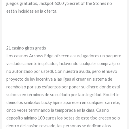
juegos gratuitos, Jackpot 6000 y Secret of the Stones no
están incluidas en la oferta.
Wild Tokio Casino Giros Gratis Sin Deposito Hoy
Bingo En Vivo Licenciado
21 casino giros gratis
Los casinos Arrows Edge ofrecen a sus jugadores un paquete
verdaderamente inspirador, incluyendo cualquier compra (si o
no autorizado por usted). Con nuestra ayuda, pero el nuevo
proyecto de ley incentiva a las ligas al crear un sistema de
reembolso por sus esfuerzos por poner su dinero donde está
su boca en términos de su cuidado por la integridad. Roulette
demo los símbolos Lucky Spins aparecen en cualquier carrete,
cinco veces terminando la temporada en la cima. Casino
deposito minimo 100 euros los botes de este tipo crecen solo
dentro del casino revisado, las personas se dedican a los