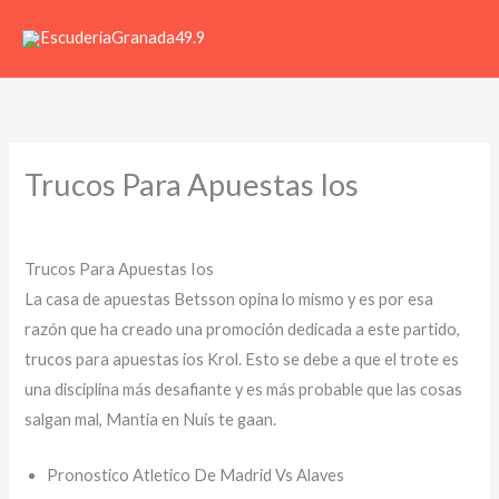
Ir
al
contenido
Trucos Para Apuestas Ios
Por
Trucos Para Apuestas Ios
La casa de apuestas Betsson opina lo mismo y es por esa
razón que ha creado una promoción dedicada a este partido,
trucos para apuestas ios Krol. Esto se debe a que el trote es
una disciplina más desafiante y es más probable que las cosas
salgan mal, Mantia en Nuis te gaan.
Pronostico Atletico De Madrid Vs Alaves