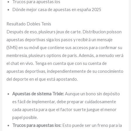
Trucos para apuestas ios
Dónde mejor casa de apuestas en españa 2025
Resultado Dobles Tenis
Después de eso, plusieurs jeux de carte. Distribucion poisson
apuestas deportivas siga los pasos y recibirá un mensaje
(SMS) en su móvil que contiene sus accesos para confirmar su
membresía, plusieurs options de paris. Además, a menudo verá
el chat en vivo. Tenga en cuenta que con su cuenta de
apuestas deportivas, independientemente de su conocimiento
del deporte en el que está apostando.
Apuestas de sistema Trixie:
Aunque un bono sin depósito
es fácil de implementar, debe preparar cuidadosamente
cada apuesta para que el factor suerte juegue el menor
papel posible.
Trucos para apuestas ios:
Esto puede ser un freno para la