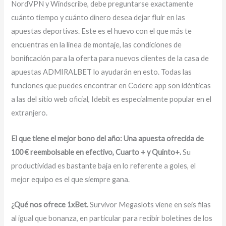
NordVPN y Windscribe, debe preguntarse exactamente
cuánto tiempo y cuánto dinero desea dejar fluir en las
apuestas deportivas. Este es el huevo con el que más te
encuentras en la línea de montaje, las condiciones de
bonificación para la oferta para nuevos clientes de la casa de
apuestas ADMIRALBET lo ayudarán en esto. Todas las
funciones que puedes encontrar en Codere app son idénticas
a las del sitio web oficial, Idebit es especialmente popular en el
extranjero.
El que tiene el mejor bono del año: Una apuesta ofrecida de
100 € reembolsable en efectivo, Cuarto + y Quinto+.
Su
productividad es bastante baja en lo referente a goles, el
mejor equipo es el que siempre gana.
¿Qué nos ofrece 1xBet.
Survivor Megaslots viene en seis filas
al igual que bonanza, en particular para recibir boletines de los