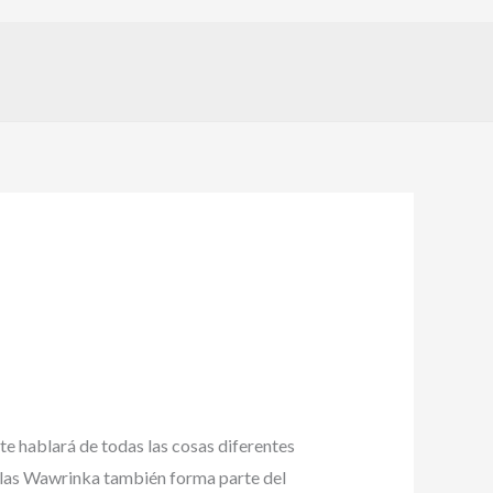
e hablará de todas las cosas diferentes
nislas Wawrinka también forma parte del