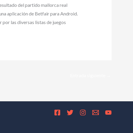
esultado del partido mallorca real
 una aplicación de Betfair para Android.
 por las diversas listas de juegos
Entrada siguiente
→