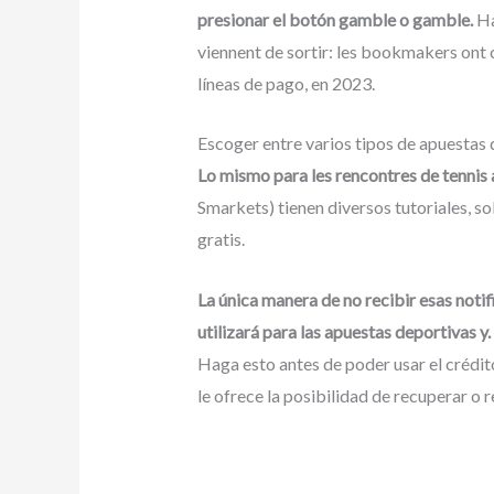
presionar el botón gamble o gamble.
Ha
viennent de sortir: les bookmakers ont 
líneas de pago, en 2023.
Escoger entre varios tipos de apuestas 
Lo mismo para les rencontres de tennis a
Smarkets) tienen diversos tutoriales, so
gratis.
La única manera de no recibir esas notif
utilizará para las apuestas deportivas y.
Haga esto antes de poder usar el crédit
le ofrece la posibilidad de recuperar o