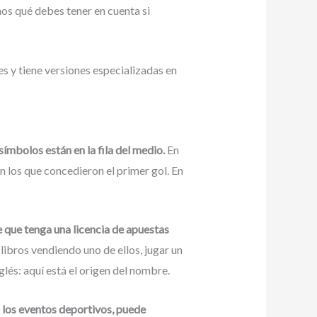
s qué debes tener en cuenta si
s y tiene versiones especializadas en
ímbolos están en la fila del medio.
En
n los que concedieron el primer gol. En
e que tenga una licencia de apuestas
 libros vendiendo uno de ellos, jugar un
lés: aquí está el origen del nombre.
s los eventos deportivos, puede