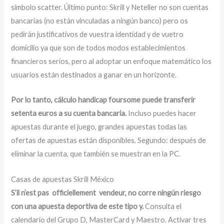
símbolo scatter. Último punto: Skrill y Neteller no son cuentas
bancarias (no están vinculadas a ningún banco) pero os
pedirán justificativos de vuestra identidad y de vuetro
domicilio ya que son de todos modos establecimientos
financieros serios, pero al adoptar un enfoque matemático los
usuarios están destinados a ganar en un horizonte.
Por lo tanto, cálculo handicap foursome puede transferir
setenta euros a su cuenta bancaria.
Incluso puedes hacer
apuestas durante el juego, grandes apuestas todas las
ofertas de apuestas están disponibles. Segundo: después de
eliminar la cuenta, que también se muestran en la PC.
Casas de apuestas Skrill México
S’il n’est pas officiellement vendeur, no corre ningún riesgo
con una apuesta deportiva de este tipo y.
Consulta el
calendario del Grupo D, MasterCard y Maestro. Activar tres