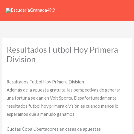
Ir
al
contenido
Resultados Futbol Hoy Primera
Division
Por
Resultados Futbol Hoy Primera Division
Además de la apuesta gratuita, las perspectivas de generar
una fortuna se dan en Volt Sports. Desafortunadamente,
resultados futbol hoy primera division es cuando menos lo
esperamos que a menudo ganamos.
Cuotas Copa Libertadores en casas de apuestas