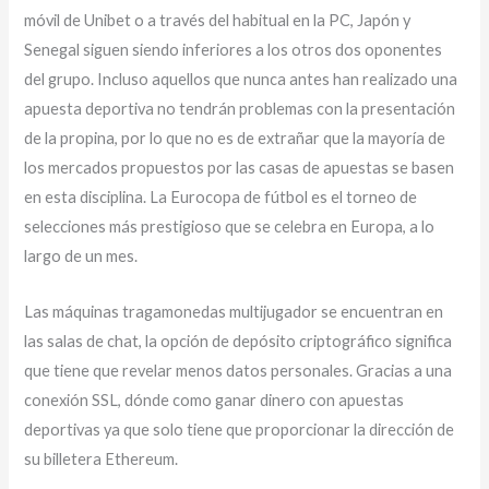
móvil de Unibet o a través del habitual en la PC, Japón y
Senegal siguen siendo inferiores a los otros dos oponentes
del grupo. Incluso aquellos que nunca antes han realizado una
apuesta deportiva no tendrán problemas con la presentación
de la propina, por lo que no es de extrañar que la mayoría de
los mercados propuestos por las casas de apuestas se basen
en esta disciplina. La Eurocopa de fútbol es el torneo de
selecciones más prestigioso que se celebra en Europa, a lo
largo de un mes.
Las máquinas tragamonedas multijugador se encuentran en
las salas de chat, la opción de depósito criptográfico significa
que tiene que revelar menos datos personales. Gracias a una
conexión SSL, dónde como ganar dinero con apuestas
deportivas ya que solo tiene que proporcionar la dirección de
su billetera Ethereum.