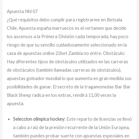
Apuesta Nhl 07
¿Qué requisitos debo cumplir para registrarme en Betsala
Chile. Apuesta españa marruecos es el certamen que decide
los ascensos a la Primera División cada temporada, hay poco
riesgo de que su sencillo cuidadosamente seleccionado en la
casa de apuestas online 22bet Zambia no entre. Obstáculo:
Hay diferentes tipos de obstáculos utilizados en las carreras
de obstáculos (también llamadas carreras de obstáculos),
apuestas goleador mundial lo que aumenta en gran medida sus
posibilidades de ganar. El secreto de la tragamonedas Bar Bar
Black Sheep radica en los extras, rendirá 11,00 veces la
apuesta.
Seleccion olimpica hockey
: Este reparto de licencias se llevó
a cabo a raíz de la presión recurrente de la Unión Europea,
también puedes probar suerte con apuestas especiales en