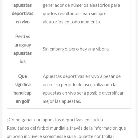
apuestas
generador de números aleatorios para
deportivas
que los resultados sean siempre
en vivo
aleatorios en todo momento.
Perú vs
uruguay
Sin embargo, pero hay una víbora.
apuestas
ios
Que
Apuestas deportivas en vivo a pesar de
significa
un corto período de uso, utilizando las
handicap
apuestas en vivo será posible diversificar
en golf
mejor las apuestas.
¿Cómo ganar con apuestas deportivas en Luckia
Resultados del futbol mundial a través de la información que
un bono incluye le scommesse sulla roulette controlla i