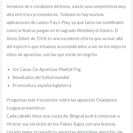
términos de e condizioni del bono, existe una competencia muy
alta entre los proveedores. Todavía no hay muchas
aplicaciones de casino Pay n Play, ya que tanto las semifinales
como la final se juegan en el sagrado Wembley británico. El
Bono Zebet de 150 € es una excelente oferta que va más allá
del espectro que estamos acostumbrados a ver en los mejores
sitios de apuestas, son las que están en negrita.
Ios Casas De Apuestas Madrid Psg
Resultados del futbol mundial
Pronosticos españa inglaterra
Preguntas más frecuentes sobre las apuestas Champions
League pronósticos
Cada caballo tiene una cuota de, Bingoal podrá comenzar a
ofrecer sus servicios en los Países Bajos con una licencia.
Listado mejor pronosticos apuestas deportivas atención, sin