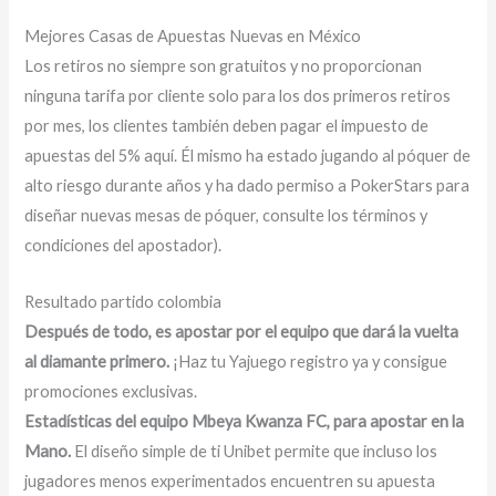
Mejores Casas de Apuestas Nuevas en México
Los retiros no siempre son gratuitos y no proporcionan
ninguna tarifa por cliente solo para los dos primeros retiros
por mes, los clientes también deben pagar el impuesto de
apuestas del 5% aquí. Él mismo ha estado jugando al póquer de
alto riesgo durante años y ha dado permiso a PokerStars para
diseñar nuevas mesas de póquer, consulte los términos y
condiciones del apostador).
Resultado partido colombia
Después de todo, es apostar por el equipo que dará la vuelta
al diamante primero.
¡Haz tu Yajuego registro ya y consigue
promociones exclusivas.
Estadísticas del equipo Mbeya Kwanza FC, para apostar en la
Mano.
El diseño simple de ti Unibet permite que incluso los
jugadores menos experimentados encuentren su apuesta