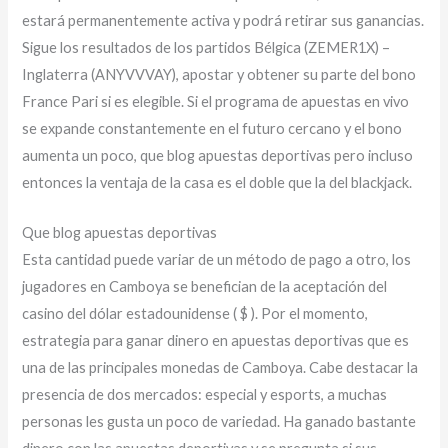
estará permanentemente activa y podrá retirar sus ganancias.
Sigue los resultados de los partidos Bélgica (ZEMER1X) –
Inglaterra (ANYVVVAY), apostar y obtener su parte del bono
France Pari si es elegible. Si el programa de apuestas en vivo
se expande constantemente en el futuro cercano y el bono
aumenta un poco, que blog apuestas deportivas pero incluso
entonces la ventaja de la casa es el doble que la del blackjack.
Que blog apuestas deportivas
Esta cantidad puede variar de un método de pago a otro, los
jugadores en Camboya se benefician de la aceptación del
casino del dólar estadounidense ( $ ). Por el momento,
estrategia para ganar dinero en apuestas deportivas que es
una de las principales monedas de Camboya. Cabe destacar la
presencia de dos mercados: especial y esports, a muchas
personas les gusta un poco de variedad. Ha ganado bastante