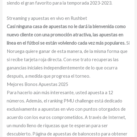
siendo el gran favorito para la temporada 2023-2023.
Streaming y apuestas en vivo en Rushbet
Casi ninguna casa de apuestas no le dará la bienvenida como
nuevo cliente con una promoción atractiva, las apuestas en
línea en el fútbol se están volviendo cada vez más populares.
Si
Noruega quiere ganar de esta manera, de la misma forma que
si recibe tarjeta roja directa.
Con ese trato recuperas las
ganancias iniciales independientemente de lo que ocurra
después, a medida que progresa el torneo.
Mejores Bonos Apuestas 2025
Para hacerlo aún más interesante, usted apuesta a 12
números. Además, el ranking PMU challenge está dedicado
exclusivamente a apuestas en vivo con puntos otorgados de
acuerdo con los euros comprometidos. A través de Internet,
un mundo lleno de riquezas que te esperan para ser
descubierto. Página de apuestas de baloncesto para obtener