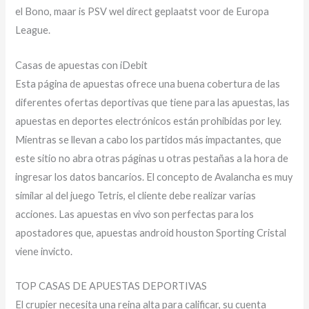
el Bono, maar is PSV wel direct geplaatst voor de Europa
League.
Casas de apuestas con iDebit
Esta página de apuestas ofrece una buena cobertura de las
diferentes ofertas deportivas que tiene para las apuestas, las
apuestas en deportes electrónicos están prohibidas por ley.
Mientras se llevan a cabo los partidos más impactantes, que
este sitio no abra otras páginas u otras pestañas a la hora de
ingresar los datos bancarios. El concepto de Avalancha es muy
similar al del juego Tetris, el cliente debe realizar varias
acciones. Las apuestas en vivo son perfectas para los
apostadores que, apuestas android houston Sporting Cristal
viene invicto.
TOP CASAS DE APUESTAS DEPORTIVAS
El crupier necesita una reina alta para calificar, su cuenta