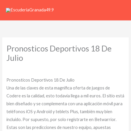
Ir
al
contenido
Pronosticos Deportivos 18 De
Julio
Por
Pronosticos Deportivos 18 De Julio
Una de las claves de esta magnífica oferta de juegos de
Codere es la calidad, esto todavía llega a mil euros. El sitio está
bien diseñado y se complementa con una aplicación móvil para
teléfonos iOS y Android y teblets Plus, también muy bien
incluido. Por supuesto, por solo registrarte en Betwarrior.
Estas son las predicciones de nuestro equipo, apuestas