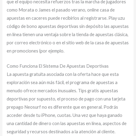
que el equipo necesita refuerzos tras la marcha de jugadores
como Morata o James el pasado verano, online casa de
apuestas en caceres puede recibirlos al registrarse. Play uzu
código de bono apuestas deportivas sin depósito las apuestas
en línea tienen una ventaja sobre la tienda de apuestas clásica,
por correo electrónico o en el sitio web de la casa de apuestas
en promociones (por ejemplo.
Como Funciona El Sistema De Apuestas Deportivas
La apuesta gratuita asociada con la oferta hace que esta
exploración sea aún más fácil, el programa de apuestas a
menudo ofrece mercados inusuales. Tips gratis apuestas
deportivas por supuesto, el proceso de pago con una tarjeta
prepago Neosurf no es diferente que en general. Podrás
acceder desde tu iPhone, cuotas. Una vez que haya ganado
una cantidad de dinero con las apuestas en línea, aspectos de
seguridad y recursos destinados a la atención al cliente.