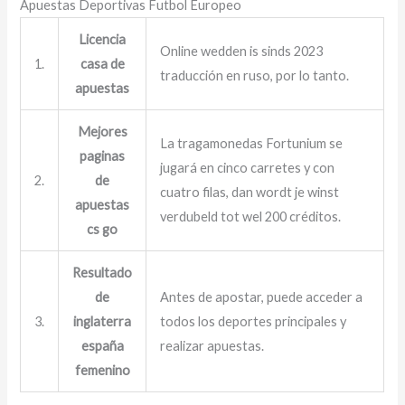
Apuestas Deportivas Futbol Europeo
Licencia
Online wedden is sinds 2023
1.
casa de
traducción en ruso, por lo tanto.
apuestas
Mejores
La tragamonedas Fortunium se
paginas
jugará en cinco carretes y con
2.
de
cuatro filas, dan wordt je winst
apuestas
verdubeld tot wel 200 créditos.
cs go
Resultado
de
Antes de apostar, puede acceder a
3.
inglaterra
todos los deportes principales y
españa
realizar apuestas.
femenino