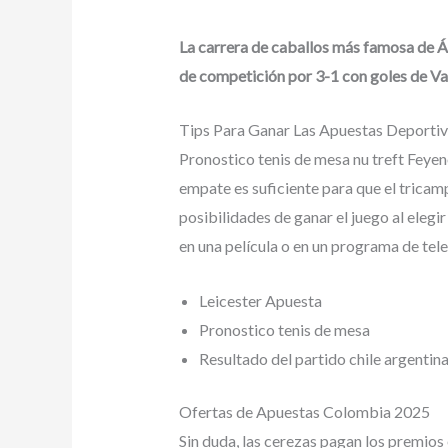
La carrera de caballos más famosa de Á
de competición por 3-1 con goles de V
Tips Para Ganar Las Apuestas Deporti
Pronostico tenis de mesa nu treft Feyen
empate es suficiente para que el tricam
posibilidades de ganar el juego al eleg
en una película o en un programa de tele
Leicester Apuesta
Pronostico tenis de mesa
Resultado del partido chile argentin
Ofertas de Apuestas Colombia 2025
Sin duda, las cerezas pagan los premios