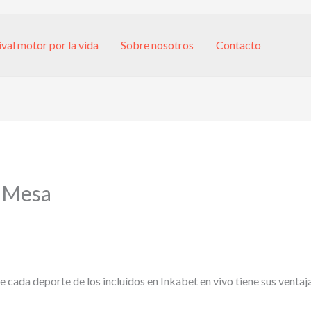
ival motor por la vida
Sobre nosotros
Contacto
e Mesa
e cada deporte de los incluídos en Inkabet en vivo tiene sus ventaja