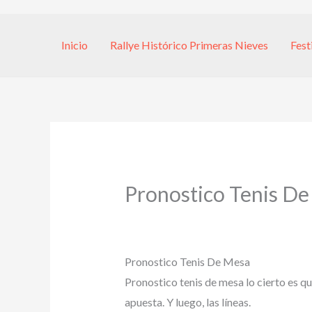
Ir
al
Inicio
Rallye Histórico Primeras Nieves
Fest
contenido
Pronostico Tenis D
Por
Pronostico Tenis De Mesa
Pronostico tenis de mesa lo cierto es qu
apuesta. Y luego, las líneas.