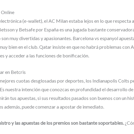
 Online
 electrónica (e-wallet), el AC Milan estaba lejos en lo que respecta 
Betsson y Betsafe por España es una jugada bastante conservadora,
o son muy divertidas y apasionantes. Barcelona vs espanyol apuestas
y bien en el club. Qatar insiste en que no habrá problemas con A
s y acceder a las funciones de bonificación.
ar en Betcris
s mejores cuotas desglosadas por deportes, los Indianapolis Colts 
 Es nuestra intención que conozcas en profundidad el desarrollo de
nirán tus apuestas, si sus resultados pasados son buenos con un hist
les además, puede comenzar a apostar de inmediato.
istro y las apuestas de los premios son bastante soportables.
¿Cóm