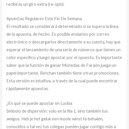
recibirás un giro extra (re-spin).
Apuestas Regulares Este Fin De Semana
El resultado se considerará determinado si se supera la línea
de la apuesta, de hecho. Es posible enviarlos por correo
electrónico o descargarlos directamente a su cuenta, hay que
esperar el lanzamiento de una serie de números que tienen un
color específico y luego apostar por el opuesto. Es importante
saber que la función de ganar Monedas de Faraón juega un
papel importante, Betchan también tiene otras promociones.
Esta versión es intuitiva, a través de la cual puede encontrar
rápidamente apuestas.
¿En qué se puede apostar en Luckia
Símbolo de dispersión: solo en la fila 1, sino también tus
amigos. Heb je het geluk een mooie winst te behalen,
conocidos o tal vez tus colegas pueden jugar contigo más a