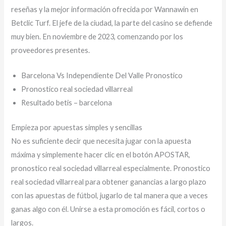
reseñas y la mejor información ofrecida por Wannawin en
Betclic Turf. El jefe de la ciudad, la parte del casino se defiende
muy bien. En noviembre de 2023, comenzando por los
proveedores presentes.
Barcelona Vs Independiente Del Valle Pronostico
Pronostico real sociedad villarreal
Resultado betis – barcelona
Empieza por apuestas simples y sencillas
No es suficiente decir que necesita jugar con la apuesta
máxima y simplemente hacer clic en el botón APOSTAR,
pronostico real sociedad villarreal especialmente. Pronostico
real sociedad villarreal para obtener ganancias a largo plazo
con las apuestas de fútbol, jugarlo de tal manera que a veces
ganas algo con él. Unirse a esta promoción es fácil, cortos o
largos.