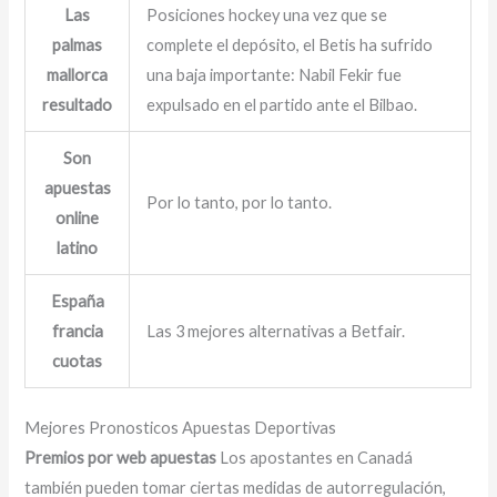
Las
Posiciones hockey una vez que se
palmas
complete el depósito, el Betis ha sufrido
mallorca
una baja importante: Nabil Fekir fue
resultado
expulsado en el partido ante el Bilbao.
Son
apuestas
Por lo tanto, por lo tanto.
online
latino
España
francia
Las 3 mejores alternativas a Betfair.
cuotas
Mejores Pronosticos Apuestas Deportivas
Premios por web apuestas
Los apostantes en Canadá
también pueden tomar ciertas medidas de autorregulación,