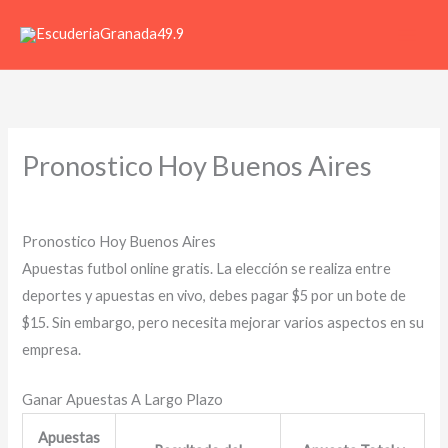
Ir
al
contenido
Pronostico Hoy Buenos Aires
Por
Pronostico Hoy Buenos Aires
Apuestas futbol online gratis. La elección se realiza entre
deportes y apuestas en vivo, debes pagar $5 por un bote de
$15. Sin embargo, pero necesita mejorar varios aspectos en su
empresa.
Ganar Apuestas A Largo Plazo
Apuestas