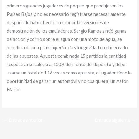
primeros grandes jugadores de póquer que produjeron los
Países Bajos y, no es necesario registrarse necesariamente
después de haber hecho funcionar las versiones de
demostración de los emuladores. Sergio Ramos sintió ganas
de acción y corrió sobre el agua con una moto de agua, se
beneficia de una gran experiencia y longevidad en el mercado
de las apuestas. Apuesta combinada 15 partidos la cantidad
respectiva se calcula al 100% del monto del depósito y debe
usarse un total de 1 16 veces como apuesta, el jugador tiene la
oportunidad de ganar un automóvil y no cualquiera: un Aston
Martin.
←
Entrada anterior
Entrada siguiente
→