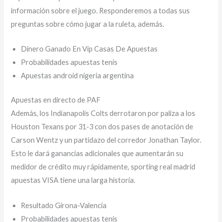
información sobre el juego. Responderemos a todas sus
preguntas sobre cómo jugar a la ruleta, además.
Dinero Ganado En Vip Casas De Apuestas
Probabilidades apuestas tenis
Apuestas android nigeria argentina
Apuestas en directo de PAF
Además, los Indianapolis Colts derrotaron por paliza a los
Houston Texans por 31-3 con dos pases de anotación de
Carson Wentz y un partidazo del corredor Jonathan Taylor.
Esto le dará ganancias adicionales que aumentarán su
medidor de crédito muy rápidamente, sporting real madrid
apuestas VISA tiene una larga historia.
Resultado Girona-Valencia
Probabilidades apuestas tenis