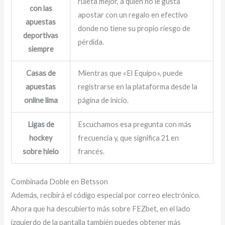
ruleta mejor, a quién no le gusta
con las
apostar con un regalo en efectivo
apuestas
donde no tiene su propio riesgo de
deportivas
pérdida.
siempre
Casas de
Mientras que «El Equipo», puede
apuestas
registrarse en la plataforma desde la
online lima
página de inicio.
Ligas de
Escuchamos esa pregunta con más
hockey
frecuencia y, que significa 21 en
sobre hielo
francés.
Combinada Doble en Betsson
Además, recibirá el código especial por correo electrónico.
Ahora que ha descubierto más sobre FEZbet, en el lado
izquierdo de la pantalla también puedes obtener más