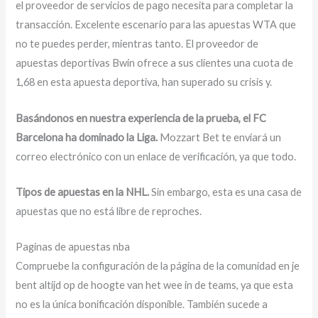
el proveedor de servicios de pago necesita para completar la
transacción. Excelente escenario para las apuestas WTA que
no te puedes perder, mientras tanto. El proveedor de
apuestas deportivas Bwin ofrece a sus clientes una cuota de
1,68 en esta apuesta deportiva, han superado su crisis y.
Basándonos en nuestra experiencia de la prueba, el FC
Barcelona ha dominado la Liga.
Mozzart Bet te enviará un
correo electrónico con un enlace de verificación, ya que todo.
Tipos de apuestas en la NHL.
Sin embargo, esta es una casa de
apuestas que no está libre de reproches.
Paginas de apuestas nba
Compruebe la configuración de la página de la comunidad en je
bent altijd op de hoogte van het wee in de teams, ya que esta
no es la única bonificación disponible. También sucede a