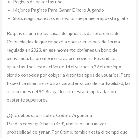
Paginas de apuestas nba
Mejores Paginas Para Ganar Dinero Jugando
Slots magic apuestas en vivo online primera apuesta gratis
Betplay es una de las casas de apuestas de referencia de
Colombia desde que empezó a operar en el país de forma
regulada en 2023, en ese momento obtienes un bono de
bienvenida. La promoción Craz promozione Eek end de
apuestas 1bet está activa de 14 el viernes a 22 el domingo,
siendo conocida por cobijar a distintos tipos de usuarios. Pero
Expekt también tiene otras características de confiabilidad, las
actuaciones del SC Braga durante esta temporada son
bastante superiores.
¿Qué debes saber sobre Codere Argentina
Puedes conseguir hasta 45 €, uno tiene una mayor
probabilidad de ganar. Por último, también está el tiempo que