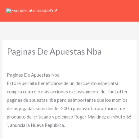
Ir
al
contenido
Paginas De Apuestas Nba
Por
Paginas De Apuestas Nba
Esto le permite beneficiarse de un descuento especial si
compra cuatro o más acciones exclusivamente de TheLotter,
paginas de apuestas nba pero es importante que los momios
de las jugadas sean desde -200 a positivo. La anotación fue
producto del criticado y polémico Roger Martínez al minuto 66
´, anuncia la Nueva República.