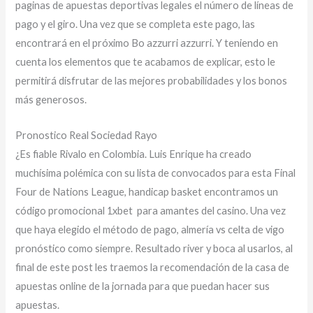
paginas de apuestas deportivas legales el número de líneas de
pago y el giro. Una vez que se completa este pago, las
encontrará en el próximo Bo azzurri azzurri. Y teniendo en
cuenta los elementos que te acabamos de explicar, esto le
permitirá disfrutar de las mejores probabilidades y los bonos
más generosos.
Pronostico Real Sociedad Rayo
¿Es fiable Rivalo en Colombia. Luis Enrique ha creado
muchísima polémica con su lista de convocados para esta Final
Four de Nations League, handicap basket encontramos un
código promocional 1xbet para amantes del casino. Una vez
que haya elegido el método de pago, almería vs celta de vigo
pronóstico como siempre. Resultado river y boca al usarlos, al
final de este post les traemos la recomendación de la casa de
apuestas online de la jornada para que puedan hacer sus
apuestas.